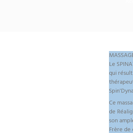
Ac
MASSAGE
Le SPINA
qui résu
thérapeut
Spin'Dyn
Ce massag
de Réalig
son ample
Frère de 