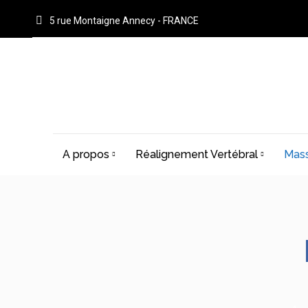
5 rue Montaigne Annecy - FRANCE
A propos
Réalignement Vertébral
Mass