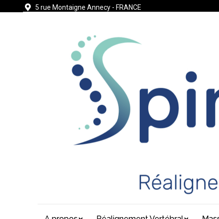
5 rue Montaigne Annecy - FRANCE
A propos
Réalignement Vertébral
Mass