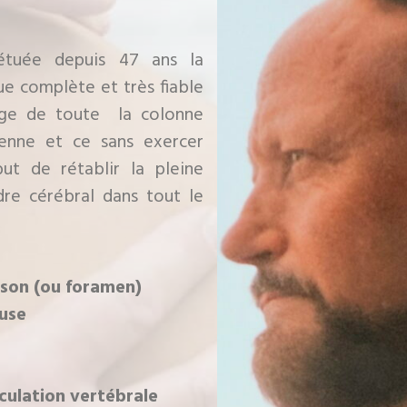
étuée depuis 47 ans la
e complète et très fiable
brage de toute la colonne
renne et ce sans exercer
but de rétablir la pleine
rdre cérébral dans tout le
ison (ou foramen)
euse
iculation vertébrale