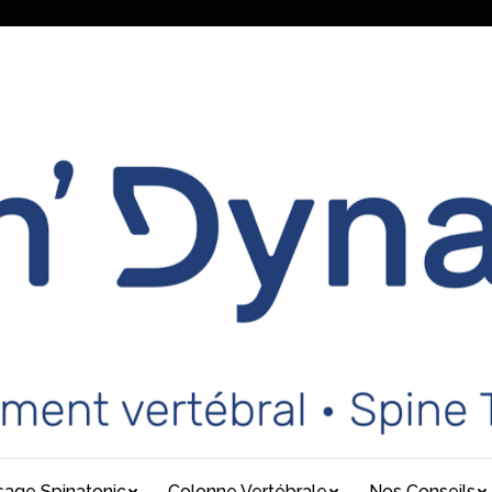
age Spinatonic
Colonne Vertébrale
Nos Conseils