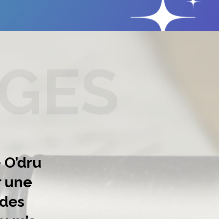
GES
e O’dru
“A mon to
r une
cett
 des
r