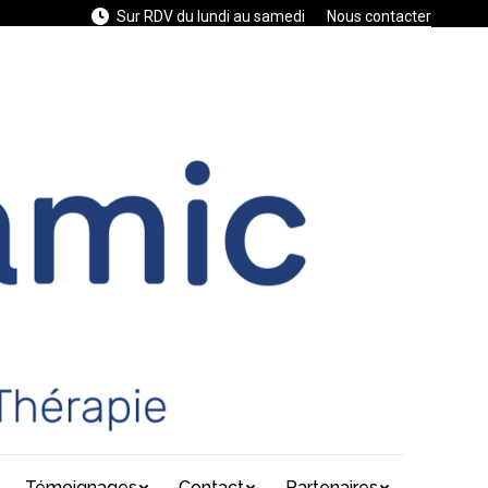
Sur RDV du lundi au samedi
Nous contacter
Témoignages
Contact
Partenaires