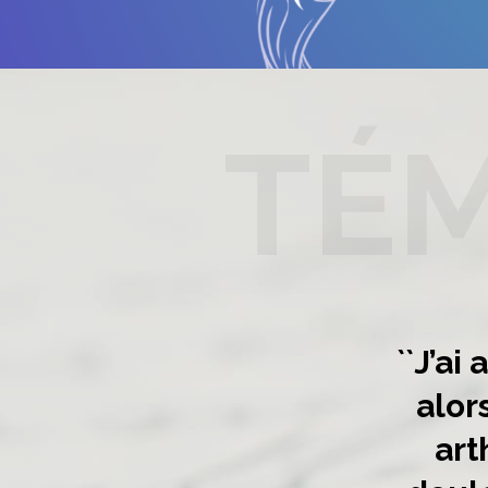
TÉ
bagos à
``J’ai
 peux plus
alor
e voiture… 5
art