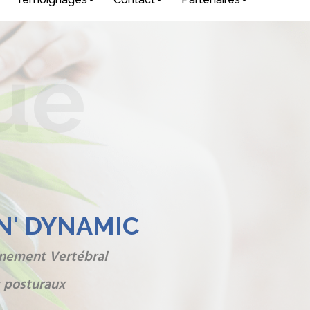
ue
IN' DYNAMIC
gnement Vertébral
s posturaux